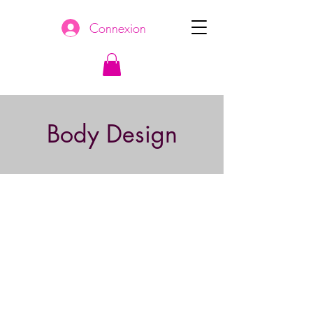
Connexion
Body Design
Le cours de body design est un cours
où on cherche à se dépasser plutôt
musculairement. Dans ce cours, vous
travaillerez prioritairement en
endurance et ce sera un super
complément à votre «workout», car
avec les cours de Zumba, on
travaille beaucoup plus notre cardio.