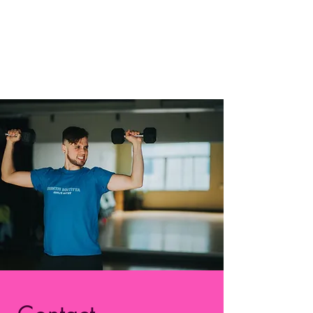
matériel (poids, élastiques, etc) vous
sera fourni. N'oubliez pas votre
bouteille d'eau!