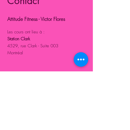
Contact
Attitude Fitness - Victor Flores
Les cours ont lieu à :
Station Clark
4529, rue Clark - Suite 003
Montréal
Courriel:
info@attitudefitness.ca
Téléphone :
(514) 882-7111