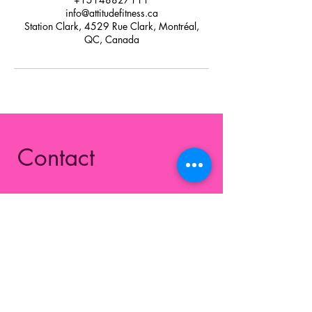
info@attitudefitness.ca
Station Clark, 4529 Rue Clark, Montréal,
QC, Canada
Contact
Attitude Fitness - Victor Flores
Les cours ont lieu à :
Station Clark
4529, rue Clark - Suite 003
Montréal