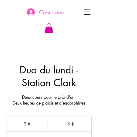
Connexion
Duo du lundi -
Station Clark
Deux cours pour le prix d'un!
Deux heures de plaisir et d'endorphines
18 dollars
canadiens
2 h
2
18 $
h